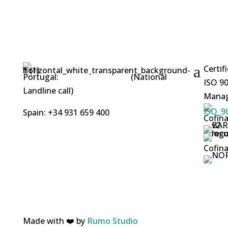
Certif
Portugal:
+351 253 412 219
(National
ISO 90
Landline call)
Manag
Spain: +34 931 659 400
Cofina
Cofina
Made with ❤️ by
Rumo Studio