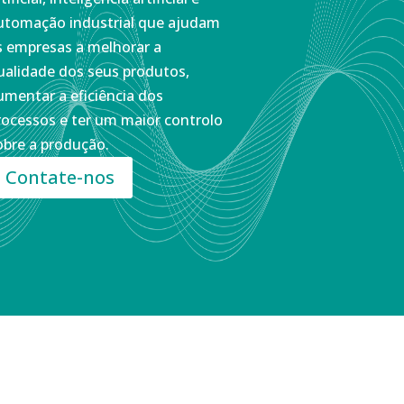
utomação industrial que ajudam
s empresas a melhorar a
ualidade dos seus produtos,
umentar a eficiência dos
rocessos e ter um maior controlo
obre a produção.
Contate-nos