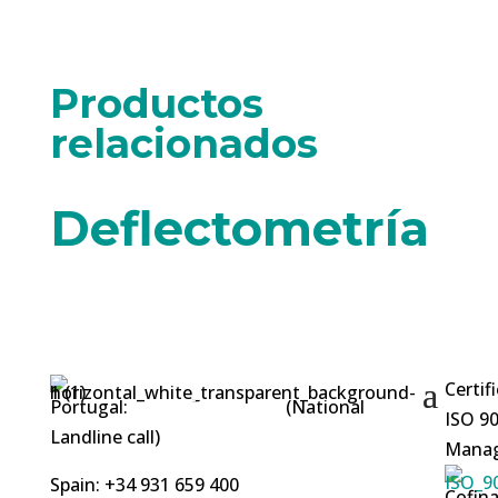
Productos
relacionados
Deflectometría
Certif
Portugal:
+351 253 412 219
(National
ISO 90
Landline call)
Manag
Spain: +34 931 659 400
Cofina